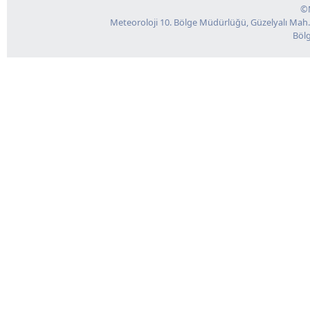
©M
Meteoroloji 10. Bölge Müdürlüğü, Güzelyalı Mah.
Bölg