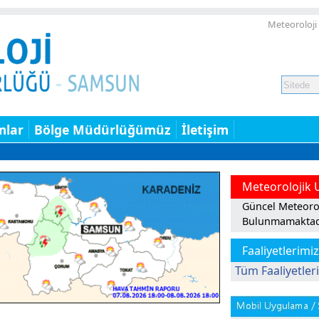
Meteoroloji
mlar
Bölge Müdürlüğümüz
İletişim
Meteorolojik 
Güncel Meteorol
Bulunmamaktad
Faaliyetlerimiz
Tüm Faaliyetler