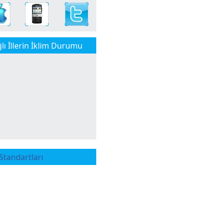
ı İllerin İklim Durumu
tandartları