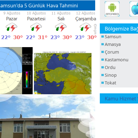
amsun'da 5 Günlük Hava Tahmini
Bölgemize Bağl
Samsun
Amasya
Çorum
Kastamonu
Ordu
Sinop
Tokat
Kamu Hizmet S