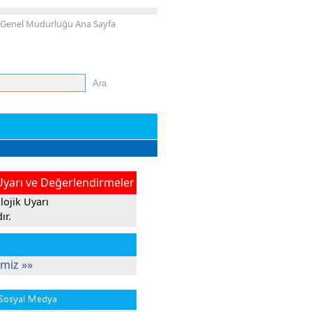
 Genel Müdürlüğü Ana Sayfa
Uyarı ve Değerlendirmeler
ojik Uyarı
ır.
imiz »»