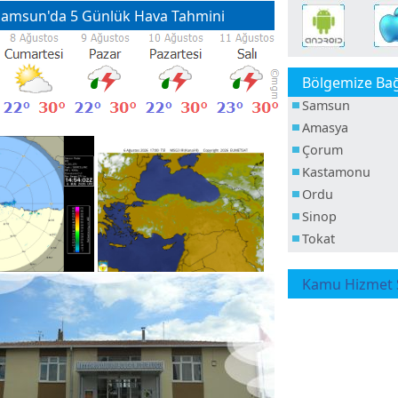
amsun'da 5 Günlük Hava Tahmini
Bölgemize Bağl
Samsun
Amasya
Çorum
Kastamonu
Ordu
Sinop
Tokat
Kamu Hizmet S