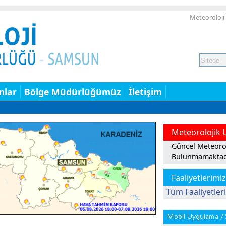
Meteoroloji
mlar
Bölge Müdürlüğümüz
İletişim
Meteorolojik 
Güncel Meteorol
Bulunmamaktad
Faaliyetlerimiz
Tüm Faaliyetler