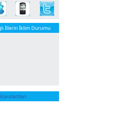
ı İllerin İklim Durumu
tandartları