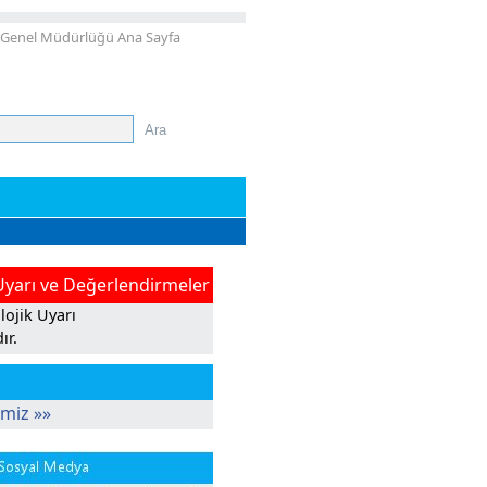
 Genel Müdürlüğü Ana Sayfa
Uyarı ve Değerlendirmeler
ojik Uyarı
ır.
imiz »»